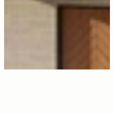
M
R
S
Y
0
5