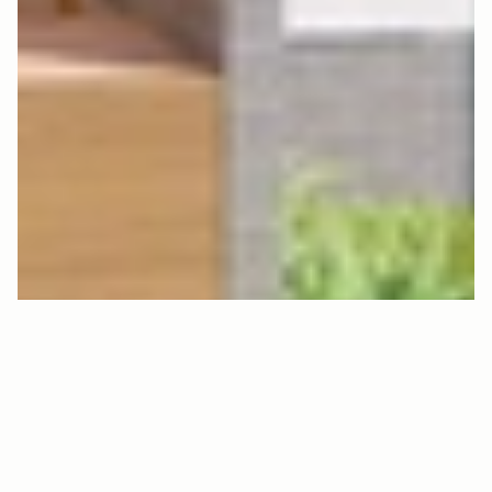
A
D
R
Y
2
4